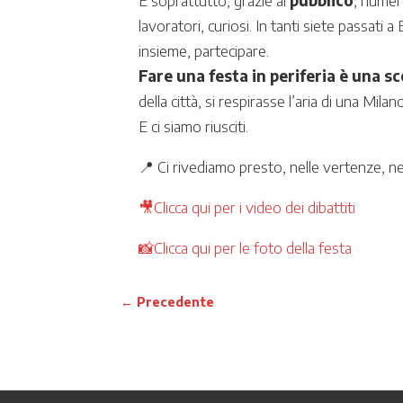
E soprattutto, grazie al
pubblico
, numero
lavoratori, curiosi. In tanti siete passati
insieme, partecipare.
Fare una festa in periferia è una sc
della città, si respirasse l’aria di una Milan
E ci siamo riusciti.
📍 Ci rivediamo presto, nelle vertenze, nei
🎥Clicca qui per i video dei dibattiti
📸Clicca qui per le foto della festa
←
Precedente