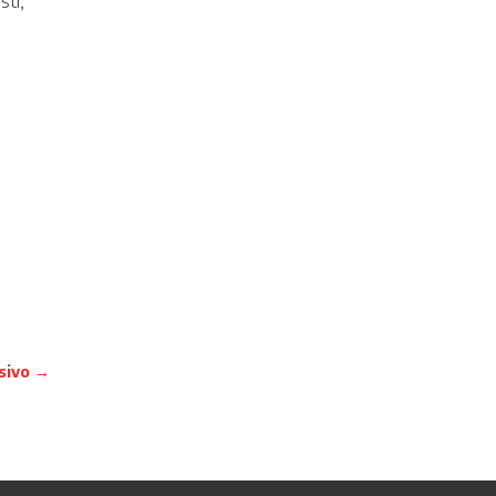
sti,
sivo
→