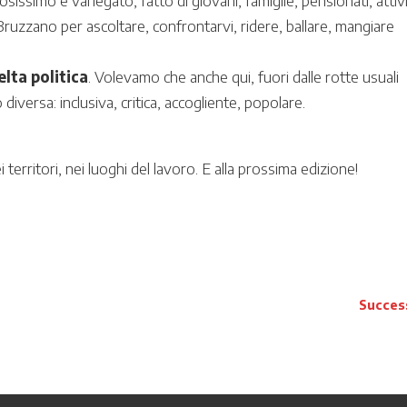
sissimo e variegato, fatto di giovani, famiglie, pensionati, attivi
 a Bruzzano per ascoltare, confrontarvi, ridere, ballare, mangiare
elta politica
. Volevamo che anche qui, fuori dalle rotte usuali
o diversa: inclusiva, critica, accogliente, popolare.
 territori, nei luoghi del lavoro. E alla prossima edizione!
Succes