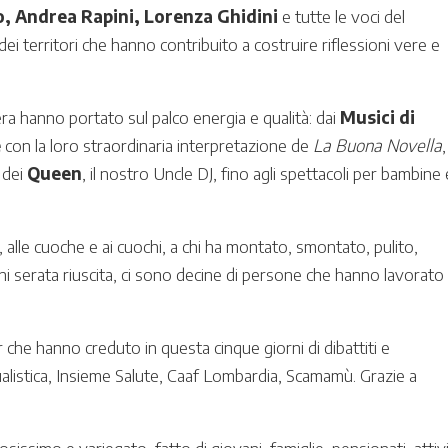
lo, Andrea Rapini, Lorenza Ghidini
e tutte le voci del
 dei territori che hanno contribuito a costruire riflessioni vere e
ra hanno portato sul palco energia e qualità: dai
Musici di
e
con la loro straordinaria interpretazione de
La Buona Novella
,
 dei
Queen
, il nostro Uncle DJ, fino agli spettacoli per bambine 
ci, alle cuoche e ai cuochi, a chi ha montato, smontato, pulito,
ni serata riuscita, ci sono decine di persone che hanno lavorato
r che hanno creduto in questa cinque giorni di dibattiti e
ualistica, Insieme Salute, Caaf Lombardia, Scamamù. Grazie a