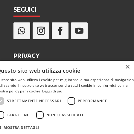
SEGUICI
PRIVACY
×
uesto sito web utilizza cookie
Informativa privacy
uesto sito web utilizza i cookie per migliorare la tua esperienza di navigazion
tilizzando il nostro sito web acconsenti a tutti i cookie in conformità con la
Cookie policy
ostra policy per i cookie.
Leggi di più
STRETTAMENTE NECESSARI
PERFORMANCE
TARGETING
NON CLASSIFICATI
MOSTRA DETTAGLI
Sito realizzato da
GraficaeFoto di Gianluca Bufardeci