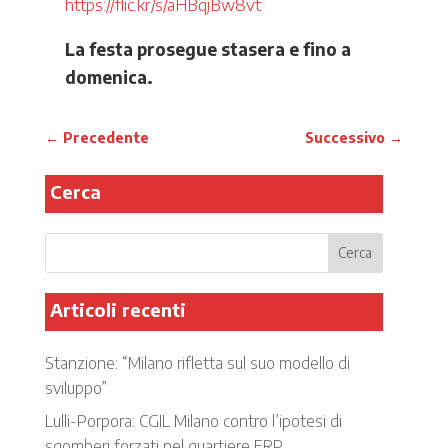
https://flic.kr/s/aHBqjBw8vt
La festa prosegue stasera e fino a
domenica.
←
Precedente
Successivo
→
Cerca
Articoli recenti
Stanzione: “Milano rifletta sul suo modello di
sviluppo”
Lulli-Porpora: CGIL Milano contro l’ipotesi di
sgomberi forzati nel quartiere ERP