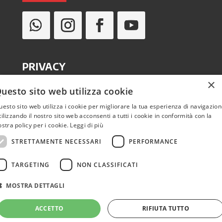
PRIVACY
×
uesto sito web utilizza cookie
Informativa privacy
uesto sito web utilizza i cookie per migliorare la tua esperienza di navigazion
tilizzando il nostro sito web acconsenti a tutti i cookie in conformità con la
Cookie policy
ostra policy per i cookie.
Leggi di più
STRETTAMENTE NECESSARI
PERFORMANCE
TARGETING
NON CLASSIFICATI
MOSTRA DETTAGLI
Sito realizzato da
GraficaeFoto di Gianluca Bufardeci
ACCETTO
RIFIUTA TUTTO
Partner
Sintel srl