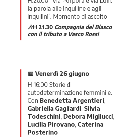
H.20.00 “Via Porpora e via Lulli:
la parola alle inquiline e agli
inquilini”. Momento di ascolto
🎶
H 21.30
Compagnia del Blasco
con il tributo a Vasco Rossi
📅
Venerdì 26 giugno
H 16:00
Storie di
autodeterminazione femminile.
C
on
Benedetta Argentieri
,
Gabriella Gagliardi
,
Silvia
Todeschini
,
Debora Migliucci
,
Lucilla Pirovano
,
Caterina
Posterino