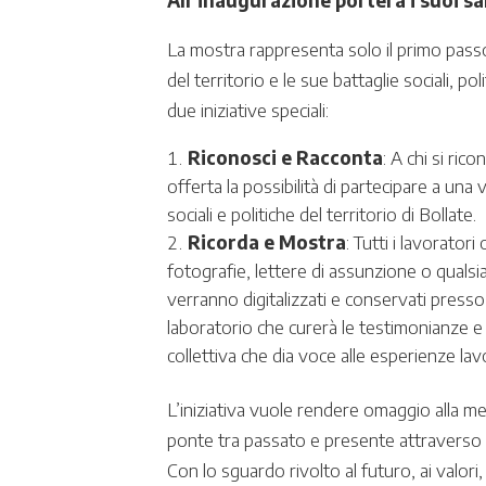
All’inaugurazione porterà i suoi sal
La mostra rappresenta solo il primo passo
del territorio e le sue battaglie sociali, po
due iniziative speciali:
Riconosci e Racconta
: A chi si ri
offerta la possibilità di partecipare a una
sociali e politiche del territorio di Bollate.
Ricorda e Mostra
: Tutti i lavorator
fotografie, lettere di assunzione o qualsi
verranno digitalizzati e conservati presso 
laboratorio che curerà le testimonianze e 
collettiva che dia voce alle esperienze lav
L’iniziativa vuole rendere omaggio alla mem
ponte tra passato e presente attraverso i 
Con lo sguardo rivolto al futuro, ai valori