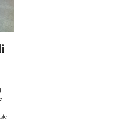
i
i
rà
,
cale