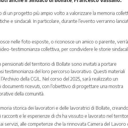
uti anche il Sindaco di Bollate
,
Francesco Vassallo.
 di un progetto più ampio volto a valorizzare la memoria collet
litiche e sindacali. In particolare, durante l’evento verranno lanciat
conosce nelle foto esposte, o riconosce un amico o parente, verr
 video-testimonianza collettiva, per condividere le storie sindacali
i o pensionati del territorio di Bollate sono invitati a portare
asi testimonianza del loro percorso lavorativo. Questi materiali
l’Archivio della CGIL. Nel corso del 2025, sarà realizzato un
i documenti ricevuti, con l’obiettivo di progettare una mostra
orative della comunità.
oria storica dei lavoratori e delle lavoratrici di Bollate, creand
racconti e le esperienze di chi ha vissuto e lavorato nel territor
, ai servizi, alle competenze che la rinnovata Camera del Lavoro 