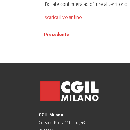
Bollate continuerà ad offrire al territorio.
scarica il volantino
←
Precedente
CGIL Milano
Corso di Porta Vittoria, 43