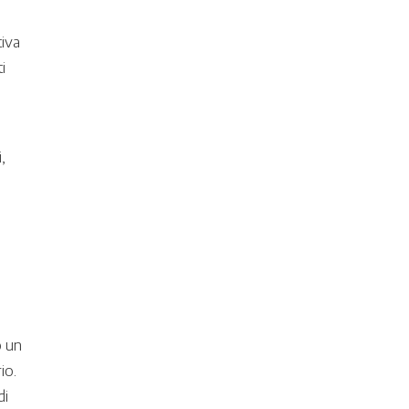
tiva
i
à
,
o un
io.
di